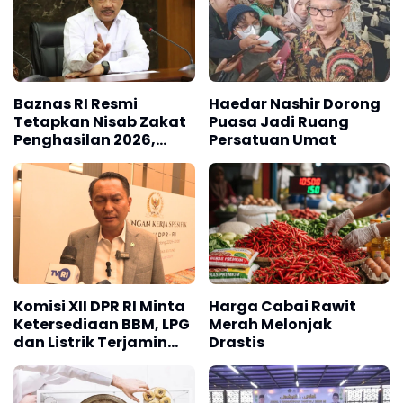
Baznas RI Resmi
Haedar Nashir Dorong
Tetapkan Nisab Zakat
Puasa Jadi Ruang
Penghasilan 2026,
Persatuan Umat
Berikut Penjelasannya
Komisi XII DPR RI Minta
Harga Cabai Rawit
Ketersediaan BBM, LPG
Merah Melonjak
dan Listrik Terjamin
Drastis
Jelang Imlek dan
Ramadan