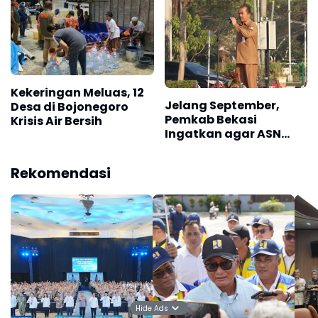
Layanan Publik
Kekeringan Meluas, 12
Jelang September,
Desa di Bojonegoro
Pemkab Bekasi
Krisis Air Bersih
Ingatkan agar ASN
Netral jelang Pilkades
Serentak 2026
Rekomendasi
Hide Ads