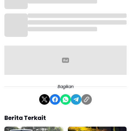
Aksi ini tidak lagi mencerminkan gerakan mahasiswa yang
terdidik. Justru yang terlihat lebih kepada tindakan anarkis. Ini
sangat disayangkan, karena aksi yang seharusnya menjadi ajang
menyampaikan aspirasi malah menjadi ajang provokasi, ucapnya.
Bupati Karawang, Aep Syaepuloh, menambahkan bahwa demi
Terkait insiden pengerusakan, Endang menegaskan bahwa
kelancaran program ini, Pemkab Karawang melalui Dishub telah
pihaknya menyerahkan sepenuhnya kepada aparat penegak
melakukan pengecekan menyeluruh terhadap kendaraan yang
hukum.
digunakan.
“Kami telah memastikan seluruh armada dalam kondisi layak
jalan. Tahun ini, semua kendaraan yang digunakan berplat T,
memberdayakan transportasi lokal Karawang. Tahun sebelumnya
Bagikan
masih ada armada dari luar. Kami juga telah memeriksa kondisi
rem, mesin, hingga melakukan tes narkoba kepada para sopir,”
jelasnya.
Berita Terkait