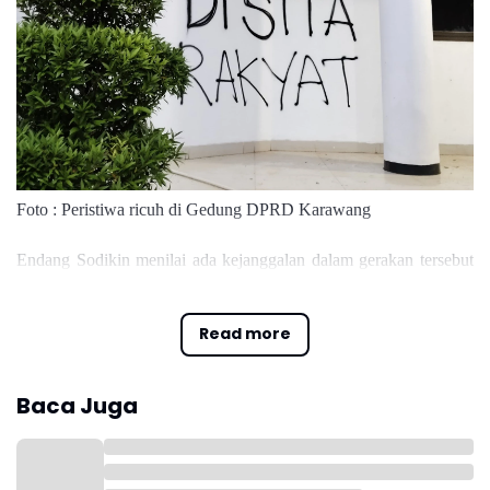
Foto : Peristiwa ricuh di Gedung DPRD Karawang
Endang Sodikin menilai ada kejanggalan dalam gerakan tersebut
dan menduga adanya pihak tertentu yang mengorganisir aksi
secara terstruktur.
Read more
Dalam wawancara, Endang Sodikin menegaskan bahwa DPRD
Karawang tidak memiliki kewenangan dalam mengubah atau
Baca Juga
membatalkan UU yang sudah disahkan di tingkat nasional.