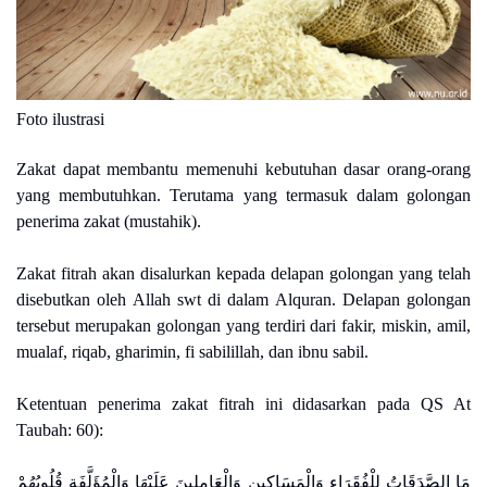
Foto ilustrasi
Zakat dapat membantu memenuhi kebutuhan dasar orang-orang
yang membutuhkan. Terutama yang termasuk dalam golongan
penerima zakat (mustahik).
Zakat fitrah akan disalurkan kepada delapan golongan yang telah
disebutkan oleh Allah swt di dalam Alquran. Delapan golongan
tersebut merupakan golongan yang terdiri dari fakir, miskin, amil,
mualaf, riqab, gharimin, fi sabilillah, dan ibnu sabil.
Ketentuan penerima zakat fitrah ini didasarkan pada QS At
Taubah: 60):
مَا الصَّدَقَاتُ لِلْفُقَرَاء وَالْمَسَاكِينِ وَالْعَامِلِينَ عَلَيْهَا وَالْمُؤَلَّفَةِ قُلُوبُهُمْ