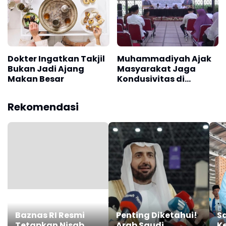
Dokter Ingatkan Takjil
Muhammadiyah Ajak
Bukan Jadi Ajang
Masyarakat Jaga
Makan Besar
Kondusivitas di
Tengah Perbedaan
Awal Ramadan
Rekomendasi
Baznas RI Resmi
Penting Diketahui!
S
Tetapkan Nisab
Arab Saudi
K