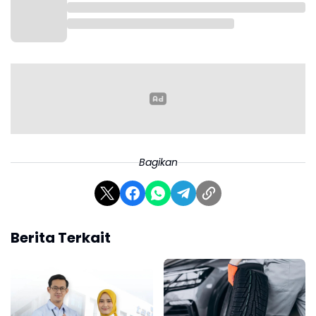
Foto : Kerusakan di Pos Satpam di DPRD Karawang
Kami sejatinya sudah menerima aspirasi dari mahasiswa dalam
aksi sebelumnya dan telah menyampaikan bahwa DPRD itu
bersifat kolektif kolegial. RUU ini sudah diundangkan, sehingga
bukan lagi menjadi ranah kami. Namun, tuntutan mereka agar ini
diparipurnakan di DPRD jelas tidak memiliki korelasi, terang
Endang Sodikin.
Bagikan
Berita Terkait