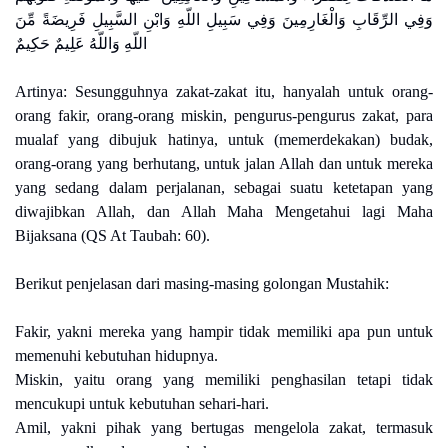
وَفِي الرِّقَابِ وَالْغَارِمِينَ وَفِي سَبِيلِ اللّهِ وَابْنِ السَّبِيلِ فَرِيضَةً مِّنَ
اللّهِ وَاللّهُ عَلِيمٌ حَكِيمٌ
Artinya: Sesungguhnya zakat-zakat itu, hanyalah untuk orang-
orang fakir, orang-orang miskin, pengurus-pengurus zakat, para
mualaf yang dibujuk hatinya, untuk (memerdekakan) budak,
orang-orang yang berhutang, untuk jalan Allah dan untuk mereka
yang sedang dalam perjalanan, sebagai suatu ketetapan yang
diwajibkan Allah, dan Allah Maha Mengetahui lagi Maha
Bijaksana (QS At Taubah: 60).
Berikut penjelasan dari masing-masing golongan Mustahik:
Fakir, yakni mereka yang hampir tidak memiliki apa pun untuk
memenuhi kebutuhan hidupnya.
Miskin, yaitu orang yang memiliki penghasilan tetapi tidak
mencukupi untuk kebutuhan sehari-hari.
Amil, yakni pihak yang bertugas mengelola zakat, termasuk