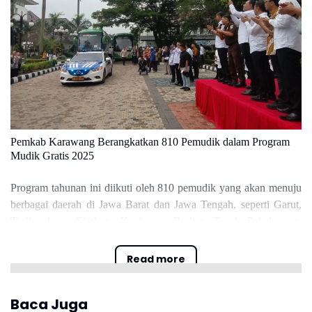
Pemkab Karawang Berangkatkan 810 Pemudik dalam Program
Mudik Gratis 2025
Foto : Hampir semua kaca dipinggir gedung DPRD Karawang
kaca pecah
Program tahunan ini diikuti oleh 810 pemudik yang akan menuju
berbagai daerah di Jawa Barat dan Jawa Tengah, seperti Garut,
“Perubahan dalam UU TNI ini memperkuat efektivitas tugas dan
Tasikmalaya, Cirebon, Kuningan, Brebes, Tegal, Pekalongan,
pengabdian prajurit, termasuk meningkatkan produktivitas
Purwokerto, dan Semarang.
mereka, baik dari jenjang bintara hingga perwira tinggi. Masa
Read more
pengabdian mereka juga diperpanjang, yang justru memberikan
manfaat lebih besar bagi institusi TNI,” paparnya.
Baca Juga
Endang pun menyayangkan adanya kesalahpahaman terkait revisi