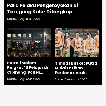
Para Pelaku Pengeroyokan di
Tarogong Kaler Ditangkap
Sabtu, 8 Agustus 2026
Patroli Malam
Timnas Basket Putra
Ringkus 16 Pelajar di
Mulai Latihan
Cibinong, Polres
Perdana untuk
Bogor Berhasil
Kualifikasi Asia
Sabtu, 8 Agustus 2026
Rabu, 5 Agustus 2026
Gagalkan Aksi
Tawuran dan Sita
Sajam