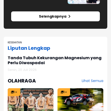
Jutaan Obat Keras
Selengkapnya
KESEHATAN
Liputan Lengkap
? Kenali
Denmark Jadi Negara Eropa Pertam
asinya
Bebas dari Penularan HIV Ibu ke Ana
Jumat, 27 Februari 2026
OLAHRAGA
Lihat Semua
1+
1+