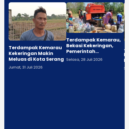
Terdampak Kemarau,
Bekasi Kekeringan,
Terdampak Kemarau
J
Pemerintah
Kekeringan Makin
P
Distribusikan 2,7 Juta
Meluas di Kota Serang
Selasa, 28 Juli 2026
I
Liter Air Bersih
Ne
Jumat, 31 Juli 2026
Se
S