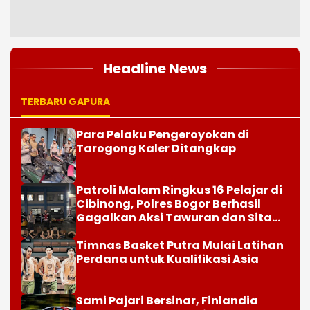
Headline News
TERBARU GAPURA
Para Pelaku Pengeroyokan di
Tarogong Kaler Ditangkap
Patroli Malam Ringkus 16 Pelajar di
Cibinong, Polres Bogor Berhasil
Gagalkan Aksi Tawuran dan Sita
Sajam
Timnas Basket Putra Mulai Latihan
Perdana untuk Kualifikasi Asia
Sami Pajari Bersinar, Finlandia