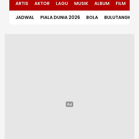
ARTIS
AKTOR
LAGU
MUSIK
ALBUM
FILM
DR
JADWAL
PIALA DUNIA 2026
BOLA
BULUTANGKIS