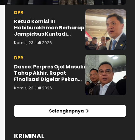
DPR
Ketua Komisi III
Habiburokhman Berharap
Jampidsus Kuntadi
Tuntaskan Kasus Febrie
Kamis, 23 Juli 2026
Adriansyah
DPR
Dasco: Perpres Ojol Masuki
Tahap Akhir, Rapat
Finalisasi Digelar Pekan
Depan
Kamis, 23 Juli 2026
Selengkapnya
KRIMINAL