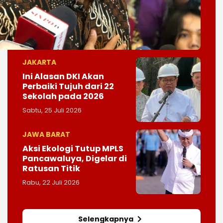
JAKARTA
Ini Alasan DKI Akan
Perbaiki Tujuh dari 22
Sekolah pada 2026
Sabtu, 25 Juli 2026
JAWA BARAT
Aksi Ekologi Tutup MPLS
Pancawaluya, Digelar di
Ratusan Titik
Rabu, 22 Juli 2026
Selengkapnya