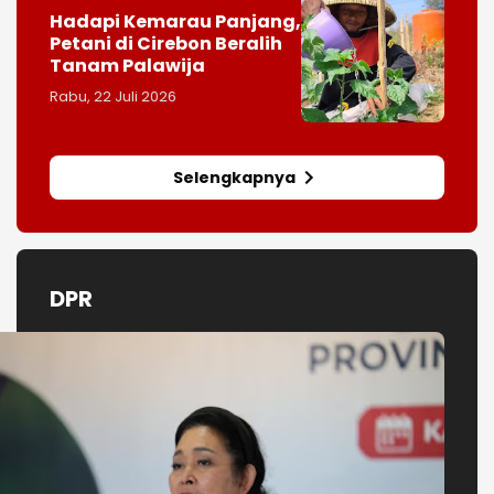
Hadapi Kemarau Panjang,
Petani di Cirebon Beralih
Tanam Palawija
Rabu, 22 Juli 2026
Selengkapnya
DPR