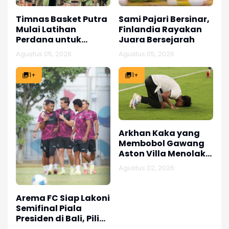
Timnas Basket Putra
Sami Pajari Bersinar,
Mulai Latihan
Finlandia Rayakan
Perdana untuk
Juara Bersejarah
Kualifikasi Asia
Agustus 05, 2026
Agustus 05, 2026
1+
1+
Arkhan Kaka yang
Membobol Gawang
Aston Villa Menolak
Berpuas Diri
Agustus 02, 2026
Arema FC Siap Lakoni
Semifinal Piala
Presiden di Bali, Pilih
Fokus Persiapan Tim