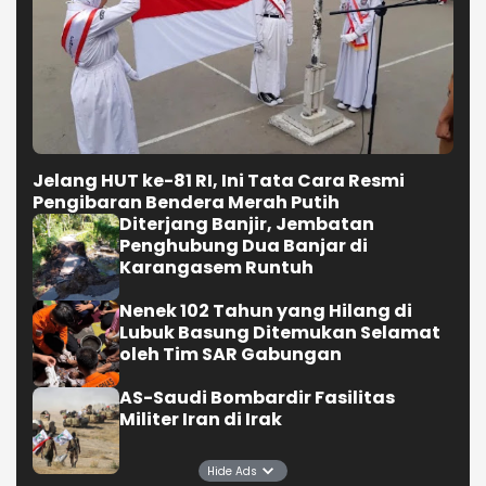
Jelang HUT ke-81 RI, Ini Tata Cara Resmi
Pengibaran Bendera Merah Putih
Diterjang Banjir, Jembatan
Penghubung Dua Banjar di
Karangasem Runtuh
Nenek 102 Tahun yang Hilang di
Lubuk Basung Ditemukan Selamat
oleh Tim SAR Gabungan
AS-Saudi Bombardir Fasilitas
Militer Iran di Irak
Hide Ads