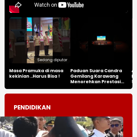
Masa Pramuka di masa
Paduan Suara Candra
Al
kekinian ..Harus Bisa !
Gemilang Karawang
Be
Menorehkan Prestasi
Sa
Internasional
pa
ke
PENDIDIKAN