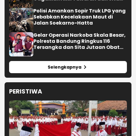
Sajam
Polisi Amankan Sopir Truk LPG yang
Sebabkan Kecelakaan Maut di
Jalan Soekarno-Hatta
Gelar Operasi Narkoba Skala Besar,
Polresta Bandung Ringkus 116
Tersangka dan Sita Jutaan Obat
Keras
Selengkapnya
PERISTIWA