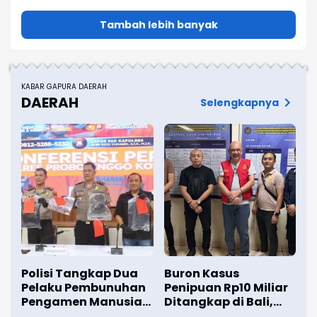
Tambah lebih banyak
KABAR GAPURA DAERAH
DAERAH
Selengkapnya
Polisi Tangkap Dua
Buron Kasus
Pelaku Pembunuhan
Penipuan Rp10 Miliar
Pengamen Manusia
Ditangkap di Bali,
Silver di Probolinggo
Kejari Surabaya