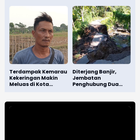
Akhiri Pelarian
Terpidana
Terdampak Kemarau
Diterjang Banjir,
Kekeringan Makin
Jembatan
Meluas di Kota
Penghubung Dua
Serang
Banjar di
Karangasem Runtuh