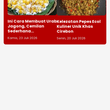
B
Ini Cara Membuat Urab
Kelezatan Pepes Ecol
P
Jagong, Cemilan
Kuliner Unik Khas
I
Sederhana
Cirebon
Be
Menyehatkan
Se
Kamis, 23 Juli 2026
Senin, 20 Juli 2026