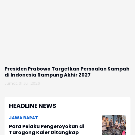
ah
Prabowo Minta Praja IPDN Bermanfaat bagi
Z
Masyarakat
D
Rabu, 29 Juli 2026
Se
HEADLINE NEWS
JAWA BARAT
Para Pelaku Pengeroyokan di
Tarogong Kaler Ditangkap