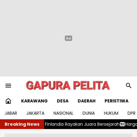
KARAWANG
DESA
DAERAH
PERISTIWA
JABAR
JAKARTA
NASIONAL
DUNIA
HUKUM
DPR
andia Rayakan Juara Bersejarah
Breaking News
Harga Emas Pegadaian Berbalik 