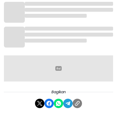
“Ini tentunya perlu kita apresiasi karena lengkap. Mulai dari
tempat untuk berbuka puasa, kemudian tempat istirahat, kemudian
juga ada berbagai macam fasilitas lain," kata Listyo Sigit Prabowo
kepada wartawan di Rest Area 57 KM, Rabu (26/3/2025).
Bagikan