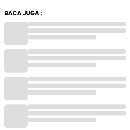
Dalam kunjungannya itu, Sigit mengapresiasi kelengkapan
sarana/prasarana yang digunakan masyarakat di Rest Area KM
BACA JUGA :
57. Mulai dari tempat ibadah, ruang laktasi, stasiun pengisian
mobil listrik hingga layanan bengkel.