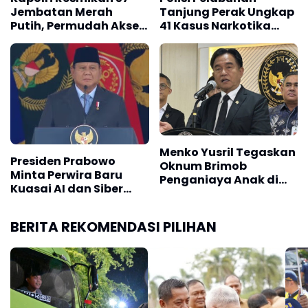
Jembatan Merah
Tanjung Perak Ungkap
Putih, Permudah Akses
41 Kasus Narkotika
Warga
Sepanjang Januari
2026
Menko Yusril Tegaskan
Presiden Prabowo
Oknum Brimob
Minta Perwira Baru
Penganiaya Anak di
Kuasai AI dan Siber
Tual Harus Diadili
Hadapi Ancaman
Modern
BERITA REKOMENDASI PILIHAN
"Tentunya saran kita manfaatkan insentif dari pemerintah ini