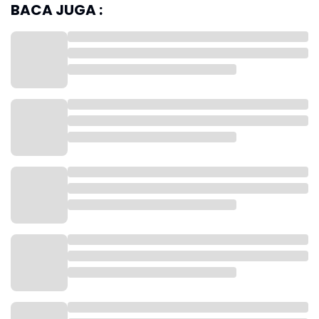
BACA JUGA :
Akibat unjuk rasa tersebut, pihak DPRD Kota Bekasi
tidak tinggal diam. Mereka langsung bergerak
membuat laporan Polisi Nomor
LP/B/641/III/2025/Polres Metro Bekasi Kota/Polda
Metro Jaya.
Dari laporan tersebut, Polres Metro Bekasi Kota
langsung bergerak cepat mengamankan 8 orang
demonstran. Polisi kemudian melakukan
pemeriksaan guna mendalami kasus tersebut.