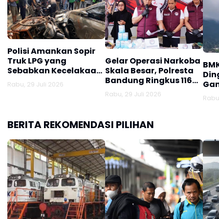
Polisi Amankan Sopir
Truk LPG yang
Gelar Operasi Narkoba
BMK
Sebabkan Kecelakaan
Skala Besar, Polresta
Din
Maut di Jalan
Bandung Ringkus 116
Gan
Rabu, 29 Juli 2026
Soekarno-Hatta
Tersangka dan Sita
Rabu, 29 Juli 2026
Rabu,
Jutaan Obat Keras
BERITA REKOMENDASI PILIHAN