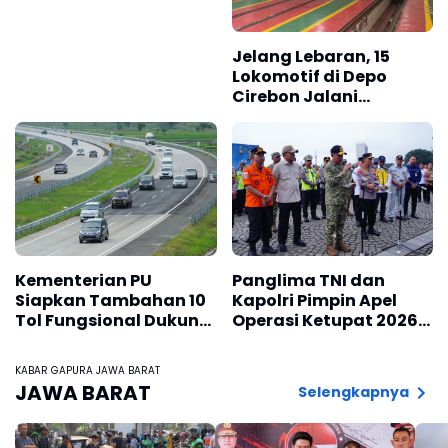
Jelang Lebaran, 15
Lokomotif di Depo
Cirebon Jalani
Pemeriksaan
Menyeluruh
Kementerian PU
Panglima TNI dan
Siapkan Tambahan 10
Kapolri Pimpin Apel
Tol Fungsional Dukung
Operasi Ketupat 2026
Mudik Lebaran
di Monas
KABAR GAPURA JAWA BARAT
JAWA BARAT
Selengkapnya