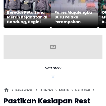
Beredar Peta Zona
Polres Majalengka
Ot
Merah Kejahatan di
Buru Pelaku
M
Bandung, Begini
Perampokan
Bu
Penjelasan Polisi
Minimarket
P
Bersenjata Api di
Kasokandel
Next Story
KARAWANG
LEBARAN
MUDIK
NASIONAL
POLIS
Pastikan Kesiapan Rest