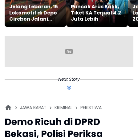
Jelang Lebaran, 15
Puncak Arus Balik,
J
Lokomotif di Depo
Tiket KA Terjual 4,2
La
Cirebon Jalani
Juta Lebih
20
Pemeriksaan
Menyeluruh
Next Story
JAWA BARAT
KRIMINAL
PERISTIWA
Demo Ricuh di DPRD
Bekasi, Polisi Periksa