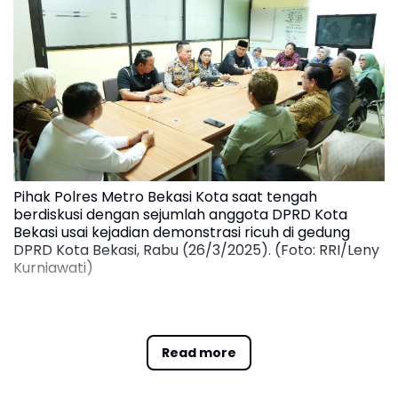
Pihak Polres Metro Bekasi Kota saat tengah
berdiskusi dengan sejumlah anggota DPRD Kota
Bekasi usai kejadian demonstrasi ricuh di gedung
DPRD Kota Bekasi, Rabu (26/3/2025). (Foto: RRI/Leny
Kurniawati)
Perlu diketahui sempat terjadi unjuk rasa di gedung
DPRD Kota Bekasi pada, Selasa (25/3/2025) sore.
Sayang unjuk rasa tersebut berakhir kisruh dengan
Read more
adanya perusakan sejumlah fasilitas di gedung DPRD
Kota Bekasi.