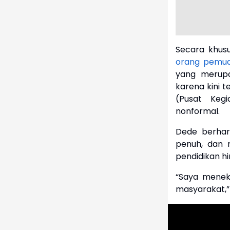
Secara khus
orang pemuda
yang merupa
karena kini 
(Pusat Keg
nonformal.
Dede berhar
penuh, dan 
pendidikan h
“Saya menek
masyarakat,”