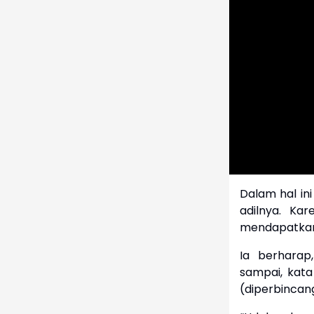
Dalam hal in
adilnya. Ka
mendapatkan 
Ia berhara
sampai, kata
(diperbincang