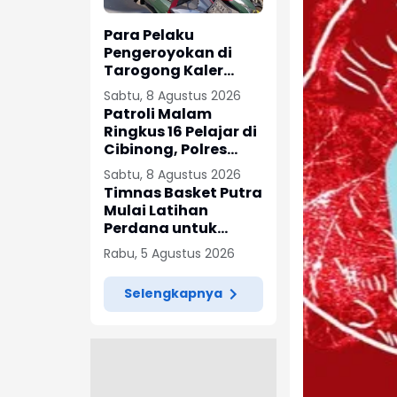
Para Pelaku
Pengeroyokan di
Tarogong Kaler
Ditangkap
Sabtu, 8 Agustus 2026
Patroli Malam
Ringkus 16 Pelajar di
Cibinong, Polres
Bogor Berhasil
Sabtu, 8 Agustus 2026
Gagalkan Aksi
Timnas Basket Putra
Tawuran dan Sita
Mulai Latihan
Sajam
Perdana untuk
Kualifikasi Asia
Rabu, 5 Agustus 2026
Selengkapnya