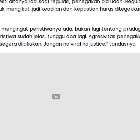
ti ditanya lagi soal regulasi, penegakan aja udah. Regul
tuk mengikat, jadi keadilan dan kepastian harus ditegakka
ni mengingat peristiwanya ada, bukan lagi tentang pradug
eristiwa sudah jelas, tunggu apa lagi. Agresivitas penega
egera dilakukan. Jangan no viral no justice,” tandasnya.