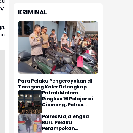
asi
n,”
KRIMINAL
a,
kan
Para Pelaku Pengeroyokan di
Tarogong Kaler Ditangkap
Patroli Malam
Ringkus 16 Pelajar di
Cibinong, Polres
Bogor Berhasil
Gagalkan Aksi
Polres Majalengka
Tawuran dan Sita
Buru Pelaku
Sajam
Perampokan