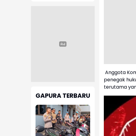
Haji dan Umroh
Karawang
Ditahan 
Indonesia
ke Semifi
i
Taklukkan De Minaur, Norrie
Jumat, 7 Ag
Amankan Tiket 16 Besar
Canadian Open
Jumat, 7 Agustus 2026
Anggota Kom
penegak huku
terutama ya
GAPURA TERBARU