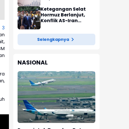
di Indonesia
Ketegangan Selat
Hormuz Berlanjut,
Konflik AS-Iran
Panas, Harga Minyak
 3
Meroket
an
Selengkapnya
t,
BM
an
NASIONAL
ra
n,
uh