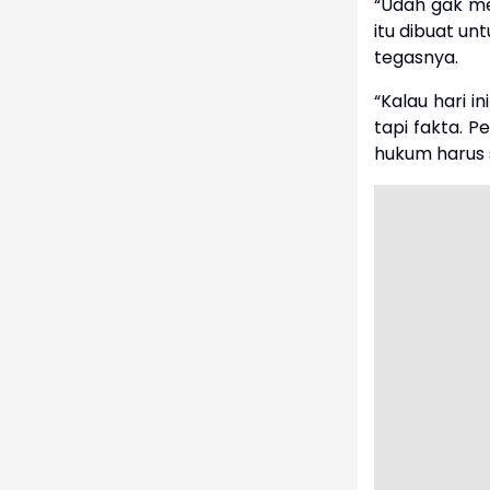
“Udah gak mes
itu dibuat un
tegasnya.
“Kalau hari i
tapi fakta. P
hukum harus s