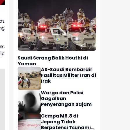
as
ng
k,
tip
Saudi Serang Balik Houthi di
Yaman
AS-Saudi Bombardir
Fasilitas Militer Iran di
Irak
Warga dan Polisi
Gagalkan
Penyerangan Sajam
Gempa M6,8 di
Jepang Tidak
Berpotensi Tsunami