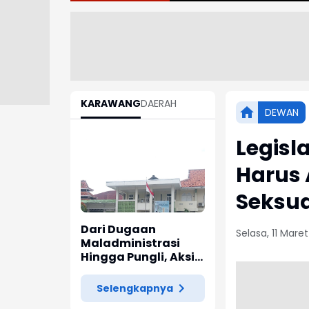
KARAWANG
DAERAH
DEWAN
Legisl
Harus 
Seksua
Dari Dugaan
Selasa, 11 Mare
Maladministrasi
Hingga Pungli, Aksi
Demo Puga Hilal
Bayhaqie Seorang
Selengkapnya
Diri di Kementerian