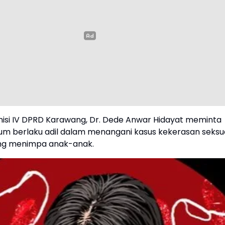
Singapura, Timnas
 Gagal Total Lolos
nal AFF 2026
Indonesia Super Cup 202
Xabi Alonso Ungkap Ala
ustus 2026
Chelsea Datang ke Tana
Air
Jumat, 7 Agustus 2026
isi IV DPRD Karawang, Dr. Dede Anwar Hidayat meminta
m berlaku adil dalam menangani kasus kekerasan seksu
ng menimpa anak-anak.