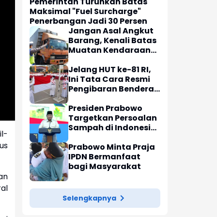
Pemerintah Turunkan Batas
Maksimal "Fuel Surcharge"
Penerbangan Jadi 30 Persen
Jangan Asal Angkut
Barang, Kenali Batas
Muatan Kendaraan
'Over Dimensi Over
Load'
Jelang HUT ke-81 RI,
Ini Tata Cara Resmi
Pengibaran Bendera
Merah Putih
Presiden Prabowo
Targetkan Persoalan
Sampah di Indonesia
l-
Rampung Akhir 2027
us
Prabowo Minta Praja
IPDN Bermanfaat
bagi Masyarakat
an
al
Selengkapnya