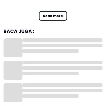
Dengan adanya program ini, Pemerintah Daerah Kabupaten
Karawang berharap dapat terus meningkatkan kualitas hidup
Read more
masyarakat serta menjadikan Karawang sebagai kota yang lebih
nyaman, aman, maju, berdaya saing tinggi dan berkelanjutan.
BACA JUGA :
Berikut adalah Paket Pekerjaan Prioritas Pembangunan Tahun
2025 yang telah ditetapkan:
1 Dinas Perhubungan (Kode RUP : 55517322)
Pembangunan dan Pemasangan PJU di ruas jalan Telagasari -
Layapan