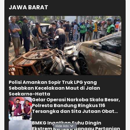
JAWA BARAT
Polisi Amankan Sopir Truk LPG yang
Sebabkan Kecelakaan Maut di Jalan
Soekarno-Hatta
Gelar Operasi Narkoba Skala Besar,
Polresta Bandung Ringkus 116
Tersangka dan Sita Jutaan Obat
Keras
BMKG Ingatkan Suhu Dingin
Hide Ads
Ekstrem Berisiko Ganggu Pertanian