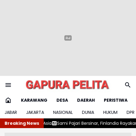
KARAWANG
DESA
DAERAH
PERISTIWA
JABAR
JAKARTA
NASIONAL
DUNIA
HUKUM
DPR
ami Pajari Bersinar, Finlandia Rayakan Juara Bersejarah
Breaking News
Harga E