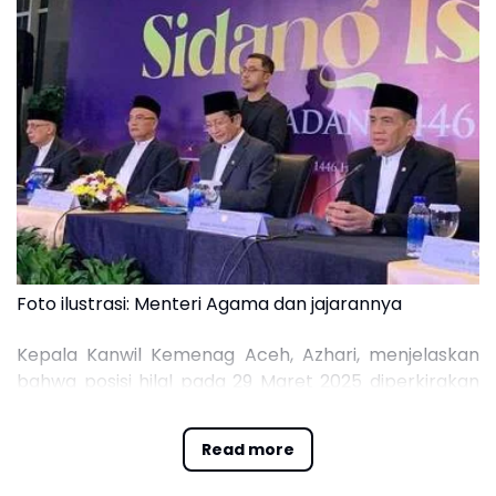
Foto ilustrasi: Menteri Agama dan jajarannya
Kepala Kanwil Kemenag Aceh, Azhari, menjelaskan
bahwa posisi hilal pada 29 Maret 2025 diperkirakan
masih di bawah ufuk. Hal ini menyebabkan hilal tidak
dapat diamati, sehingga puasa Ramadan
Read more
disempurnakan menjadi 30 hari.