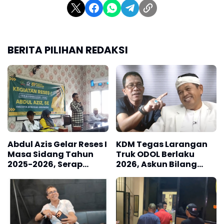
BERITA PILIHAN REDAKSI
Abdul Azis Gelar Reses I
KDM Tegas Larangan
Masa Sidang Tahun
Truk ODOL Berlaku
2025-2026, Serap
2026, Askun Bilang
Aspirasi Toga & Tomas
Dedi Mulyadi Makin ke
Sini Makin ke
Sanaaaaaa....?