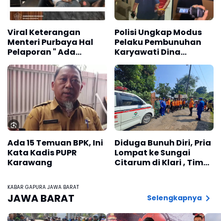
Viral Keterangan
Polisi Ungkap Modus
Menteri Purbaya Hal
Pelaku Pembunuhan
Pelaporan " Ada
Karyawati Dina
Kemplangan Pajak " di
Oktaviani di Tol
Karawang, Askun
Cipularang
Sayangkan Sikap KPP
Pratama, Begini
Kronologisnya
Ada 15 Temuan BPK, Ini
Diduga Bunuh Diri, Pria
Kata Kadis PUPR
Lompat ke Sungai
Karawang
Citarum di Klari , Tim
SAR Gabungan
Lakukan Pencarian
KABAR GAPURA JAWA BARAT
JAWA BARAT
Selengkapnya