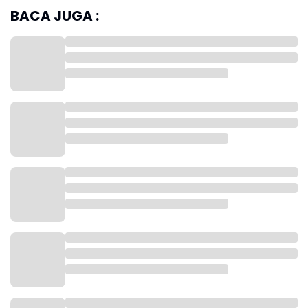
BACA JUGA :
Ahli Falakiyah Kanwil Kemenag Aceh, Alfirdaus Putra,
menambahkan bahwa ijtima' terjadi pada 29 Maret
2025 pukul 17:57 WIB. Pada saat magrib, hilal berada
di bawah ufuk dengan elongasi yang tidak
memungkinkan untuk terlihat.