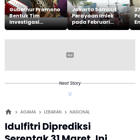
Gubernur Pramono
Jakarta Sambut
27
Bentuk Tim
Perayaan Imlek
Po
Investigasi
pada Februari
E
Konstruksi Gedung
hingga Maret 2026
S
Sekolah di Jakarta
T
Next Story
AGAMA
LEBARAN
NASIONAL
Idulfitri Diprediksi
Serentak 31 Maret, Ini