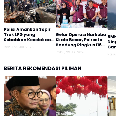
Polisi Amankan Sopir
Truk LPG yang
Gelar Operasi Narkoba
BMK
Sebabkan Kecelakaan
Skala Besar, Polresta
Din
Maut di Jalan
Bandung Ringkus 116
Gan
Rabu, 29 Juli 2026
Soekarno-Hatta
Tersangka dan Sita
Rabu, 29 Juli 2026
Rabu,
Jutaan Obat Keras
BERITA REKOMENDASI PILIHAN