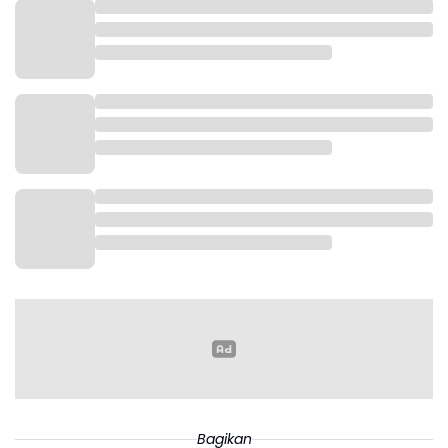
2 Dinas Perumahan Rakyat dan Kawasan Permukiman (Kode
RUP : 54744572)
Pembangunan Rulahu beserta PSU bagi korban bencana
Cemarajaya
3 Dinas Lingkungan Hidup (Kode RUP : 55304923)
Pembangunan RTH/Taman Kantor Kecamatan Cikampek
Bagikan