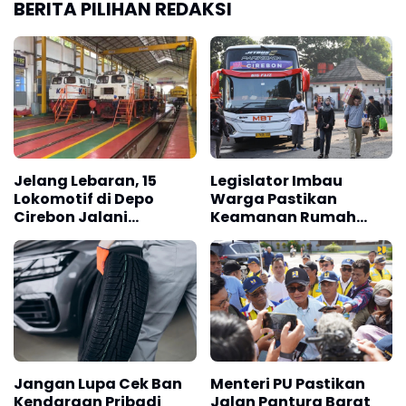
BERITA PILIHAN REDAKSI
Kemenag Aceh akan melaksanakan kegiatan
edukasi pemaparan keadaan hilal dan rilis pers di
Gedung Observatorium Tgk. Chiek Aceh Besar.
Keputusan final tetap menunggu hasil sidang isbat
yang akan diumumkan oleh Kemenag. (*)
Jelang Lebaran, 15
Legislator Imbau
Lokomotif di Depo
Warga Pastikan
Cirebon Jalani
Keamanan Rumah
Pemeriksaan
Sebelum Mudik
Menyeluruh
Jangan Lupa Cek Ban
Menteri PU Pastikan
Kendaraan Pribadi
Jalan Pantura Barat