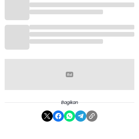
Meskipun prediksi telah disampaikan, Kemenag
tetap akan menggelar sidang isbat penetapan 1
Syawal 1446 H. Sidang ini dijadwalkan pada Sabtu, 29
Maret 2025, bertepatan dengan 29 Ramadan 1446H,
di kantor pusat Kemenag, Jakarta.
Sidang isbat akan melibatkan berbagai pihak,
termasuk ulama, ahli astronomi, dan perwakilan
Bagikan
ormas Islam. Tujuannya adalah untuk memastikan
penetapan awal Syawal berdasarkan data yang
akurat dan dapat dipertanggungjawabkan.