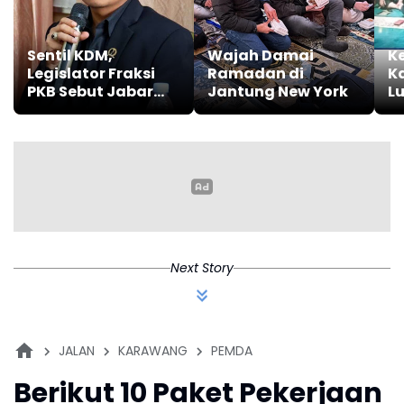
Sentil KDM,
Wajah Damai
K
Legislator Fraksi
Ramadan di
K
PKB Sebut Jabar
Jantung New York
L
Diminta Belajar
Kh
dari Prabowo, Soal
Ta
Kepedulian
K
Pesantren
Next Story
JALAN
KARAWANG
PEMDA
Berikut 10 Paket Pekerjaan