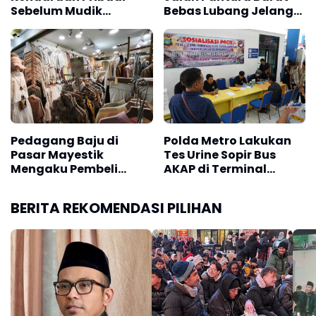
Sebelum Mudik
Bebas Lubang Jelang
Lebaran
Mudik 2026
Pedagang Baju di
Polda Metro Lakukan
Pasar Mayestik
Tes Urine Sopir Bus
Mengaku Pembeli
AKAP di Terminal
Tidak Seramai Dulu
Kampung Rambutan
Jelang Mudik
BERITA REKOMENDASI PILIHAN