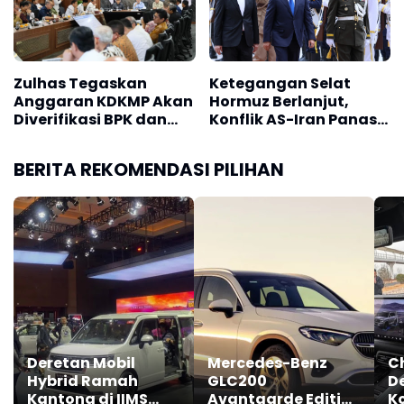
Zulhas Tegaskan
Ketegangan Selat
Anggaran KDKMP Akan
Hormuz Berlanjut,
Diverifikasi BPK dan
Konflik AS-Iran Panas,
BPKP
Harga Minyak Meroket
BERITA REKOMENDASI PILIHAN
Deretan Mobil
Mercedes-Benz
C
Hybrid Ramah
GLC200
De
Kantong di IIMS
Avantgarde Edition
Ko