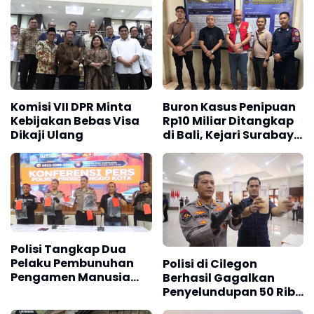
Komisi VII DPR Minta
Buron Kasus Penipuan
Kebijakan Bebas Visa
Rp10 Miliar Ditangkap
Dikaji Ulang
di Bali, Kejari Surabaya
Akhiri Pelarian
Terpidana
Polisi Tangkap Dua
Pelaku Pembunuhan
Polisi di Cilegon
Pengamen Manusia
Berhasil Gagalkan
Silver di Probolinggo
Penyelundupan 50 Ribu
Benih Lobster, Dua