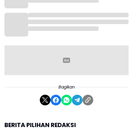
sebelumnya untuk menjaga inflasi. Dan hari ini saya
sidak ke pasar,” ujar Andra Soni.
Ia juga memastikan akan terus melakukan inspeksi
langsung ke pasar guna memantau kondisi harga
dan ketersediaan pasokan di lapangan.
Selain itu, Pemprov Banten akan menindaklanjuti
hasil pemantauan Bank Indonesia terkait dinamika
harga di daerah produsen, sebagai langkah antisipasi
agar lonjakan harga tidak terjadi di tingkat
konsumen.
Bagikan
Dengan sinergi lintas sektor tersebut, pemerintah
daerah berharap masyarakat dapat menjalankan
ibadah Ramadan dengan tenang tanpa terbebani
kenaikan harga kebutuhan pokok.(*)
BERITA PILIHAN REDAKSI