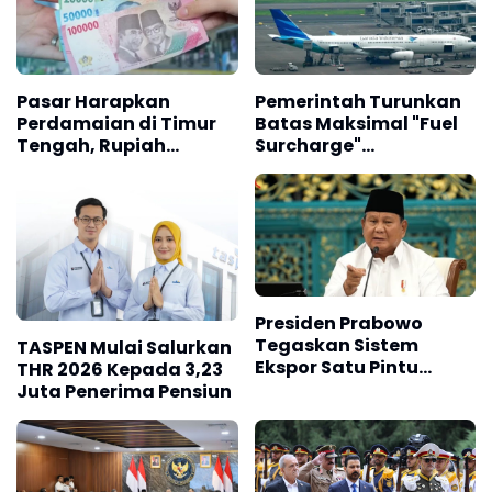
Pasar Harapkan
Pemerintah Turunkan
Perdamaian di Timur
Batas Maksimal "Fuel
Tengah, Rupiah
Surcharge"
Ditutup Menguat
Penerbangan Jadi 30
Persen
Presiden Prabowo
Tegaskan Sistem
TASPEN Mulai Salurkan
Ekspor Satu Pintu
THR 2026 Kepada 3,23
Berlaku Penuh 1
Juta Penerima Pensiun
September 2026