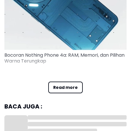
Bocoran Nothing Phone 4a: RAM, Memori, dan Pilihan
Warna Terungkap
Meskipun Nothing belum memberi tanggal resmi,
bocoran soal spesifikasi dan varian ponsel mulai
Read more
bermunculan, seperti dilaporkan Gizmochina pada
Jumat.
BACA JUGA :
Sebelumnya, Phone (4a) terlihat di aplikasi pengujian
Geekbench yang mengonfirmasi bakal pakai chipset
Snapdragon 7s Gen 4 dan dukungan RAM hingga
12GB.