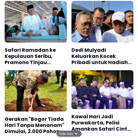
Safari Ramadan ke
Dedi Mulyadi
Kepulauan Seribu,
Keluarkan Kocek
Pramono Tinjau
Pribadi untuk Hadiah
Infrastruktur dan
Tangkap Begal
Layanan Publik
Kawal Hari Jadi
Gerakan "Bogor Tiada
Purwakarta, Polisi
Hari Tanpa Menanam"
Amankan Safari Cinta
Dimulai, 2.000 Pohon
Hide Ads
Wisata Kuliner di
Ditanam di Pakansari