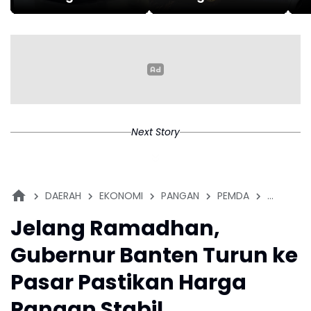
2026
Meluncur, Harga
u
Lebih Ramah
U
Next Story
DAERAH
EKONOMI
PANGAN
PEMDA
RAMADH
Jelang Ramadhan,
Gubernur Banten Turun ke
Pasar Pastikan Harga
Pangan Stabil