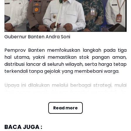
Gubernur Banten Andra Soni
Pemprov Banten memfokuskan langkah pada tiga
hal utama, yakni memastikan stok pangan aman,
distribusi lancar di seluruh wilayah, serta harga tetap
terkendali tanpa gejolak yang membebani warga.
Upaya ini dilakukan melalui berbagai strategi, mulai
dari pasar murah hingga inspeksi mendadak ke
pasar tradisional.
Read more
Berdasarkan pemantauan Bank Indonesia, secara
historis periode Ramadan dan Idulfitri selalu diikuti
BACA JUGA :
peningkatan tekanan harga akibat lonjakan