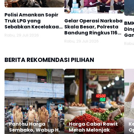
Polisi Amankan Sopir
Truk LPG yang
Gelar Operasi Narkoba
BMK
Sebabkan Kecelakaan
Skala Besar, Polresta
Din
Maut di Jalan
Bandung Ringkus 116
Gan
Rabu, 29 Juli 2026
Soekarno-Hatta
Tersangka dan Sita
Rabu, 29 Juli 2026
Rabu,
Jutaan Obat Keras
BERITA REKOMENDASI PILIHAN
Pantau Harga
Harga Cabai Rawit
K
Sembako, Wabup H.
Merah Melonjak
O