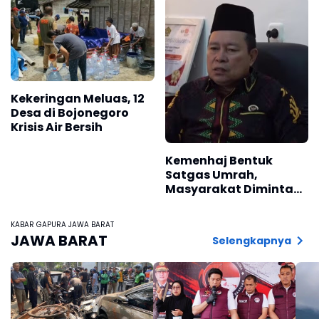
Tersangka Ditangkap
Kekeringan Meluas, 12
Desa di Bojonegoro
Krisis Air Bersih
Kemenhaj Bentuk
Satgas Umrah,
Masyarakat Diminta
Waspadai Travel
Nakal
KABAR GAPURA JAWA BARAT
JAWA BARAT
Selengkapnya