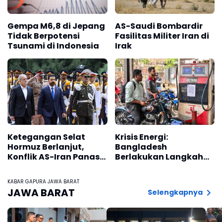
Gempa M6,8 di Jepang
AS-Saudi Bombardir
Tidak Berpotensi
Fasilitas Militer Iran di
Tsunami di Indonesia
Irak
Ketegangan Selat
Krisis Energi:
Hormuz Berlanjut,
Bangladesh
Konflik AS-Iran Panas,
Berlakukan Langkah
Harga Minyak Meroket
Penghematan Ketat
KABAR GAPURA JAWA BARAT
JAWA BARAT
Selengkapnya