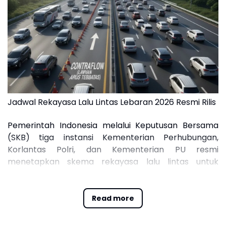
Jadwal Rekayasa Lalu Lintas Lebaran 2026 Resmi Rilis
Pemerintah Indonesia melalui Keputusan Bersama
(SKB) tiga instansi Kementerian Perhubungan,
Korlantas Polri, dan Kementerian PU resmi
menetapkan skema rekayasa lalu lintas untuk
periode Idulfitri 1447 H atau Lebaran 2026.
Langkah strategis ini diambil guna menjamin
Read more
kelancaran volume kendaraan yang diprediksi akan
meningkat signifikan pada puncak arus mudik dan