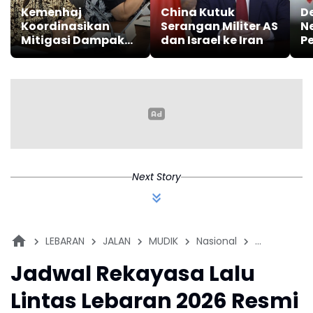
Kemenhaj
China Kutuk
D
Koordinasikan
Serangan Militer AS
N
Mitigasi Dampak
dan Israel ke Iran
P
Situasi Timur
B
Tengah terhadap
Pe
Umrah
k
Next Story
LEBARAN
JALAN
MUDIK
Nasional
PERISTIWA
Jadwal Rekayasa Lalu
Lintas Lebaran 2026 Resmi