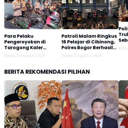
Pol
Tru
Para Pelaku
Patroli Malam Ringkus
Seb
Pengeroyokan di
16 Pelajar di Cibinong,
Mau
Tarogong Kaler
Polres Bogor Berhasil
Rabu,
Soe
Ditangkap
Gagalkan Aksi
Sabtu, 8 Agustus 2026
Sabtu, 8 Agustus 2026
Tawuran dan Sita
Sajam
BERITA REKOMENDASI PILIHAN