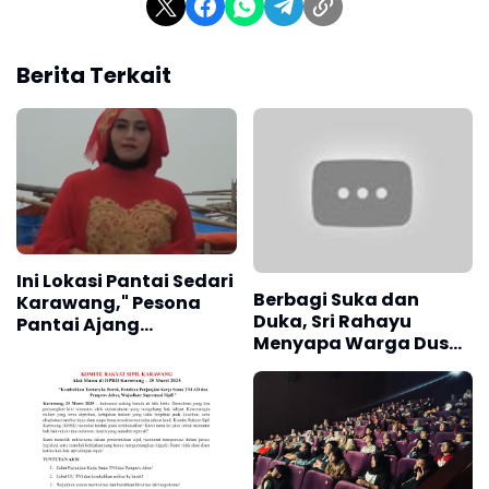
dari rumah.
Berita Terkait
Ini Lokasi Pantai Sedari
Berbagi Suka dan
Karawang," Pesona
Duka, Sri Rahayu
Pantai Ajang
Menyapa Warga Dusun
Silahturhami "
Kampek Karangligar
Bagi yang ingin menikmati lagu ini, Baiti Jannati sudah
tersedia di berbagai platform digital. Jangan lupa
untuk mengikuti perjalanan musik Risty Ang melalui
media sosial mereka.