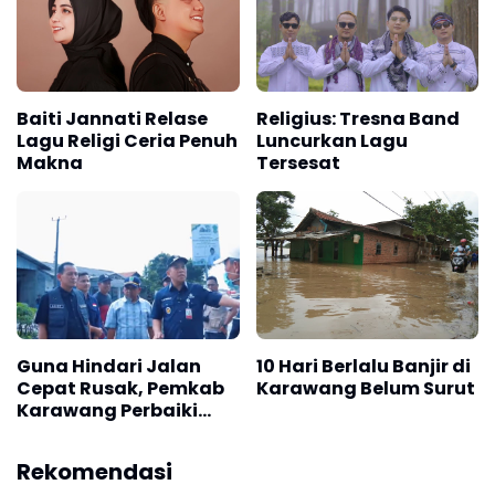
pada 22 Maret!
Baiti Jannati Relase
Religius: Tresna Band
Lagu Religi Ceria Penuh
Luncurkan Lagu
Makna
Tersesat
Foto : Lokasi yang sedang diperbaiki
Saat ini, untuk sementara perbaikan jalan akses
Guna Hindari Jalan
10 Hari Berlalu Banjir di
gerbang tol tersebut telah diperbaiki, disusul dengan
Cepat Rusak, Pemkab
Karawang Belum Surut
kegiatan perbaikan atau penataan drainase di
Karawang Perbaiki
sepanjang jalan tersebut.
Drainase Sepanjang
Jalan Akses Gerbang
Rekomendasi
"Saya terus memonitor pelaksanaan kegiatan
Tol Karawang Timur