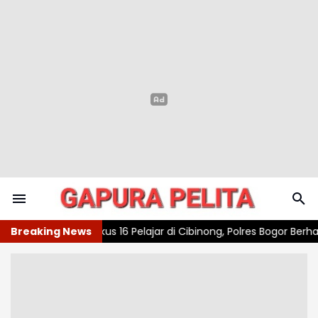
r di Cibinong, Polres Bogor Berhasil Gagalkan Aksi Tawuran dan S
Breaking News