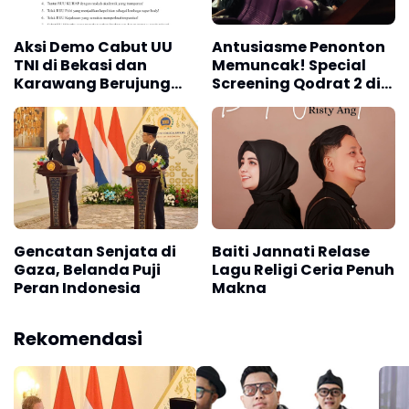
Aksi Demo Cabut UU
Antusiasme Penonton
TNI di Bekasi dan
Memuncak! Special
Karawang Berujung
Screening Qodrat 2 di
Ricuh
CGV Grand Indonesia
Sukses, Lanjut Special
Screening di 10 Kota
pada 22 Maret!
Gencatan Senjata di
Baiti Jannati Relase
Gaza, Belanda Puji
Lagu Religi Ceria Penuh
Peran Indonesia
Makna
Rekomendasi