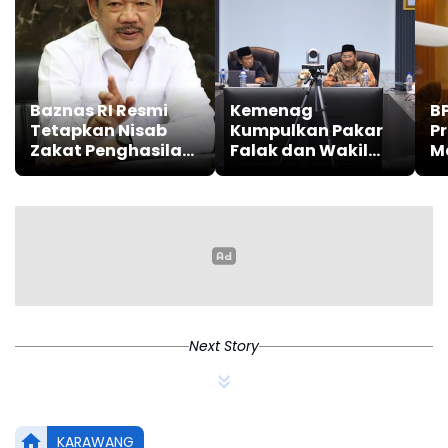
Baznas RI Resmi
Kemenag
B
Tetapkan Nisab
Kumpulkan Pakar
P
Zakat Penghasilan
Falak dan Wakil
M
2026, Berikut
Ormas Islam, Ada
Ha
Penjelasannya
Apa?
H
Next Story
KARAWANG