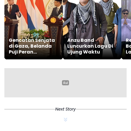
Selamat menikmati dan semoga lagu ini menjadi doa
yang indah bagi kita semua.(*)
Gencatan Senjata
Anzu Band
Re
di Gaza, Belanda
Luncurkan Lagu Di
B
Puji Peran
Ujung Waktu
L
Indonesia
Next Story