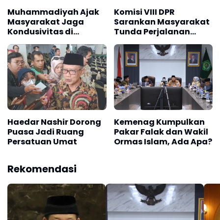
Muhammadiyah Ajak
Komisi VIII DPR
Masyarakat Jaga
Sarankan Masyarakat
Kondusivitas di
Tunda Perjalanan
Tengah Perbedaan
Umrah Ramadan 2026
Awal Ramadan
Haedar Nashir Dorong
Kemenag Kumpulkan
Puasa Jadi Ruang
Pakar Falak dan Wakil
Persatuan Umat
Ormas Islam, Ada Apa?
Rekomendasi