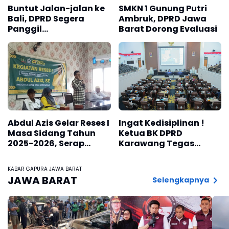
Buntut Jalan-jalan ke
SMKN 1 Gunung Putri
Bali, DPRD Segera
Ambruk, DPRD Jawa
Panggil
Barat Dorong Evaluasi
Disnaskertrans
Kabupaten Karawang
Abdul Azis Gelar Reses I
Ingat Kedisiplinan !
Masa Sidang Tahun
Ketua BK DPRD
2025-2026, Serap
Karawang Tegas
Aspirasi Toga & Tomas
Minta Ditingkatkan
Kehadiran " Anggota
KABAR GAPURA JAWA BARAT
Legislator" Dalam
JAWA BARAT
Selengkapnya
Rapat Resmi dan RDP