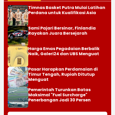
Timnas Basket Putra Mulai Latihan
Perdana untuk Kualifikasi Asia
Sami Pajari Bersinar, Finlandia
Rayakan Juara Bersejarah
Harga Emas Pegadaian Berbalik
Naik, Galeri24 dan UBS Menguat
Pasar Harapkan Perdamaian di
Timur Tengah, Rupiah Ditutup
Menguat
Pemerintah Turunkan Batas
Maksimal "Fuel Surcharge"
Penerbangan Jadi 30 Persen