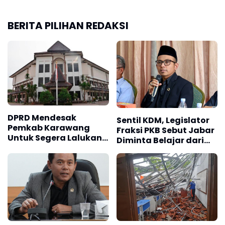
BERITA PILIHAN REDAKSI
DPRD Mendesak
Sentil KDM, Legislator
Pemkab Karawang
Fraksi PKB Sebut Jabar
Untuk Segera Lalukan
Diminta Belajar dari
Pembebasan Lahan di
Prabowo, Soal
Kampung Babakan
Kepedulian Pesantren
Toge