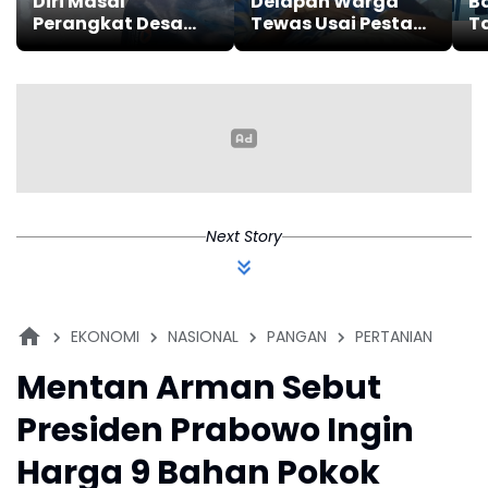
Diri Masal
Delapan Warga
Ba
Perangkat Desa
Tewas Usai Pesta
T
Karangligar
Miras Oplosan,
K
Karawang
Tiga Masih Dirawat
K
Intensif
I
Next Story
EKONOMI
NASIONAL
PANGAN
PERTANIAN
Mentan Arman Sebut
Presiden Prabowo Ingin
Harga 9 Bahan Pokok