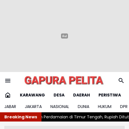
KARAWANG
DESA
DAERAH
PERISTIWA
JABAR
JAKARTA
NASIONAL
DUNIA
HUKUM
DPR
n di Timur Tengah, Rupiah Ditutup Menguat
Breaking News
Pemerintah Turun