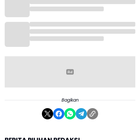
Mentan mengaku bahwa Rakortas tersebut
merupakan arahan dari Presiden agar masyarakat
Bagikan
mendapatkan harga yang terjangkau dalam
memenuhi kebutuhan di bulan Ramadhan hingga
Lebaran. Meski begitu, Mentan tidak menyebutkan
sembilan bahan pokok tersebut.