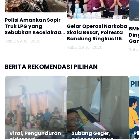
Polisi Amankan Sopir
Truk LPG yang
Gelar Operasi Narkoba
BMK
Sebabkan Kecelakaan
Skala Besar, Polresta
Din
Maut di Jalan
Bandung Ringkus 116
Gan
Rabu, 29 Juli 2026
Soekarno-Hatta
Tersangka dan Sita
Rabu, 29 Juli 2026
Rabu,
Jutaan Obat Keras
BERITA REKOMENDASI PILIHAN
Viral, Pengunduran
Subang Geger,
Pi