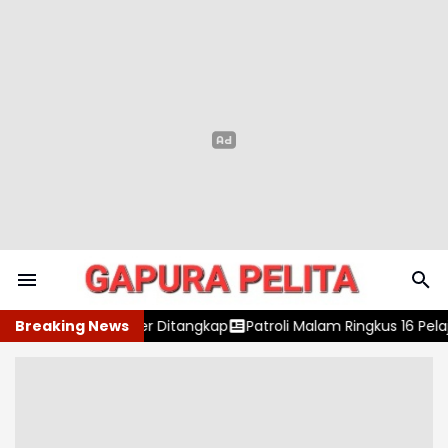
Ditangkap
Breaking News
Patroli Malam Ringkus 16 Pelajar di Cibinong, Polres