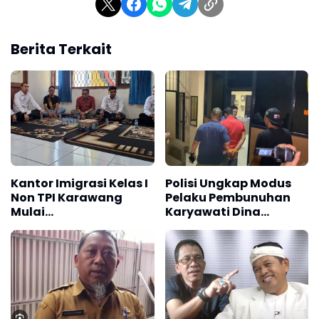
Berita Terkait
Kantor Imigrasi Kelas I
Polisi Ungkap Modus
Non TPI Karawang
Pelaku Pembunuhan
Mulai
Karyawati Dina
Mensosialisasikan
Oktaviani di Tol
Penggunaan Platform
Cipularang
Digital “All Indonesia”