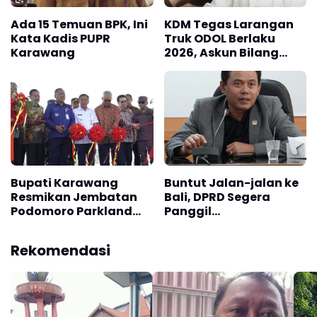
Ada 15 Temuan BPK, Ini
KDM Tegas Larangan
Kata Kadis PUPR
Truk ODOL Berlaku
Karawang
2026, Askun Bilang
Dedi Mulyadi Makin ke
Sini Makin ke
Sanaaaaaa....?
Bupati Karawang
Buntut Jalan-jalan ke
Resmikan Jembatan
Bali, DPRD Segera
Podomoro Parkland
Panggil
Bridge
Disnaskertrans
Kabupaten Karawang
Rekomendasi