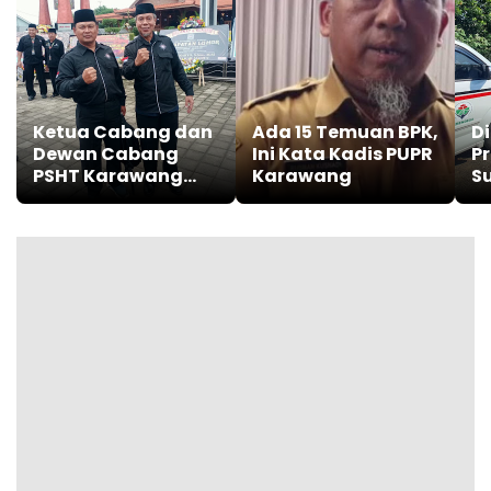
Ketua Cabang dan
Ada 15 Temuan BPK,
Di
Dewan Cabang
Ini Kata Kadis PUPR
P
PSHT Karawang
Karawang
S
Hadiri Parapatan
Kl
Luhur di Madiun
G
Jawa Timur
P